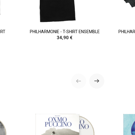
IRT
PHILHARMONIE - T-SHIRT ENSEMBLE
PHILHA
34,90 €