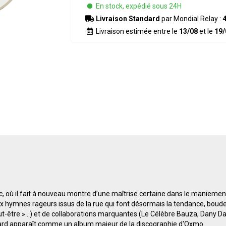
En stock, expédié sous 24H
Livraison Standard
par Mondial Relay :
4
Livraison estimée entre le
13/08
et le
19/
, où il fait à nouveau montre d’une maîtrise certaine dans le maniement
aux hymnes rageurs issus de la rue qui font désormais la tendance, boude
eut-être »...) et de collaborations marquantes (Le Célèbre Bauza, Dany 
 tard apparaît comme un album majeur de la discographie d'Oxmo.