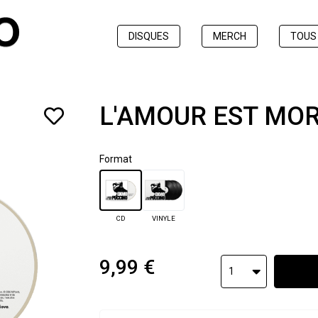
DISQUES
MERCH
TOUS
L'AMOUR EST MOR
Format
CD
VINYLE
9,99 €
1