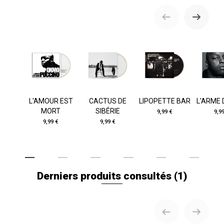
L'AMOUR EST
CACTUS DE
LIPOPETTE BAR
L'ARME 
MORT
SIBÉRIE
9,99 €
9,9
9,99 €
9,99 €
Derniers produits consultés
(1)