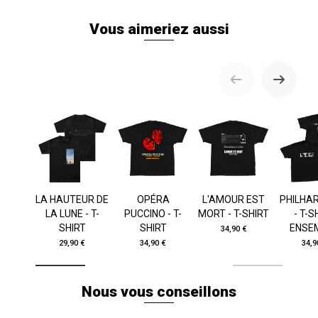
Vous aimeriez aussi
LA HAUTEUR DE
OPÉRA
L'AMOUR EST
PHILHA
LA LUNE - T-
PUCCINO - T-
MORT - T-SHIRT
- T-S
SHIRT
SHIRT
ENSE
34,90 €
29,90 €
34,90 €
34,9
Nous vous conseillons