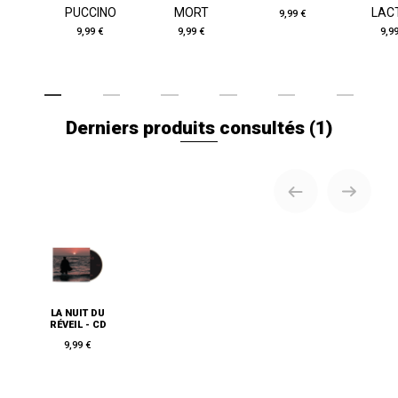
PUCCINO
MORT
LAC
9,99 €
9,99 €
9,99 €
9,9
Derniers produits consultés
(1)
LA NUIT DU
RÉVEIL - CD
9,99 €