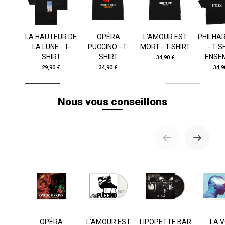
LA HAUTEUR DE
OPÉRA
L'AMOUR EST
PHILHA
LA LUNE - T-
PUCCINO - T-
MORT - T-SHIRT
- T-S
SHIRT
SHIRT
ENSE
34,90 €
29,90 €
34,90 €
34,9
Nous vous conseillons
OPÉRA
L'AMOUR EST
LIPOPETTE BAR
LA V