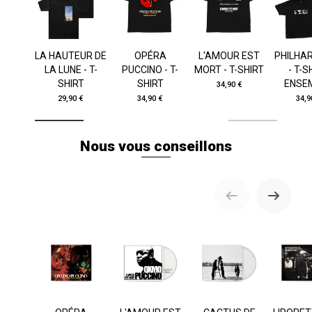
LA HAUTEUR DE
OPÉRA
L'AMOUR EST
PHILHA
LA LUNE - T-
PUCCINO - T-
MORT - T-SHIRT
- T-S
SHIRT
SHIRT
ENSE
34,90 €
29,90 €
34,90 €
34,9
Nous vous conseillons