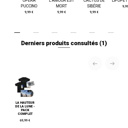
OPÉRA
L'AMOUR EST
CACTUS DE
LIPOPET
PUCCINO
MORT
SIBÉRIE
9,9
9,99 €
9,99 €
9,99 €
Derniers produits consultés
(1)
LA HAUTEUR
DE LA LUNE -
PACK
COMPLET
69,99 €