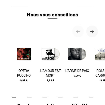
Nous vous conseillons
OPÉRA
L'AMOUR EST
L'ARME DE PAIX
ROI 
PUCCINO
MORT
CARR
9,99 €
9,99 €
9,99 €
9,9