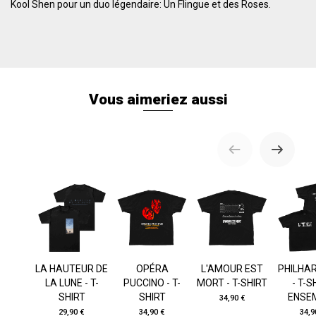
Kool Shen pour un duo légendaire: Un Flingue et des Roses.
Vous aimeriez aussi
LA HAUTEUR DE
OPÉRA
L'AMOUR EST
PHILHA
LA LUNE - T-
PUCCINO - T-
MORT - T-SHIRT
- T-S
SHIRT
SHIRT
ENSE
34,90 €
29,90 €
34,90 €
34,9