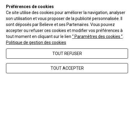
Préférences de cookies
Ce site utilise des cookies pour améliorer la navigation, analyser
son utilisation et vous proposer de la publicité personnalisée. Il
NEWSLETTER
sont déposés par Believe et ses Partenaires. Vous pouvez
accepter ou refuser ces cookies et modifier vos préférences à
tout moment en cliquant sur le lien
“ Paramètres des cookies ”
.
ENVOYER
Politique de gestion des cookies
TOUT REFUSER
FAQ
Nous contacter
TOUT ACCEPTER
CGV
Mentions légales
Gérer les cookies
Politique de confidentialité
Effectuer un retour/échange