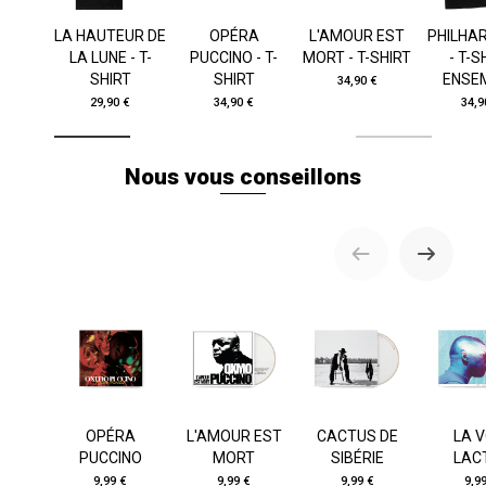
LA HAUTEUR DE
OPÉRA
L'AMOUR EST
PHILHA
LA LUNE - T-
PUCCINO - T-
MORT - T-SHIRT
- T-S
SHIRT
SHIRT
ENSE
34,90 €
29,90 €
34,90 €
34,9
Nous vous conseillons
OPÉRA
L'AMOUR EST
CACTUS DE
LA V
PUCCINO
MORT
SIBÉRIE
LAC
9,99 €
9,99 €
9,99 €
9,9