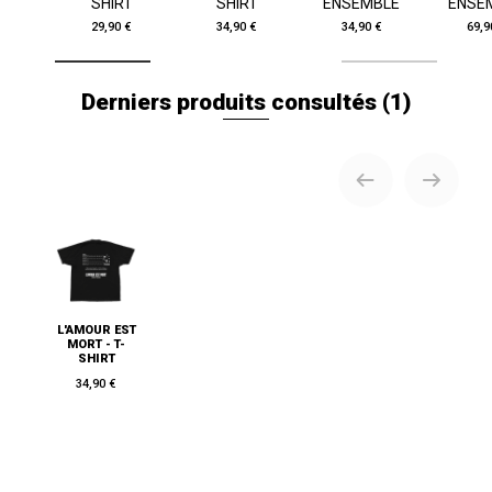
SHIRT
SHIRT
ENSEMBLE
ENSE
29,90 €
34,90 €
34,90 €
69,9
Derniers produits consultés
(1)
L'AMOUR EST
MORT - T-
SHIRT
34,90 €